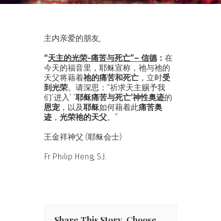
主内亲爱的朋友,
“
天主的光荣
-痛苦与死亡”– 信德
：
在
今天的福音里，耶稣宣称，祂与祂的
天父将藉着
祂的痛苦和死亡
，立时
受
到光荣
。请深思：“祈求天主赐予我
们‘进入’ ‘
耶稣痛苦与死亡’神性奥迹
的
恩宠
，以及
耶稣
如何藉着此
痛苦奥
迹
，
光荣祂的天父
。”
王金祥神父 (耶稣会士)
Fr Philip Heng, S.J.
Share This Story, Choose