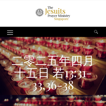
Search
for:
二零二五年四月
十五日 若13:31-
33,36-38