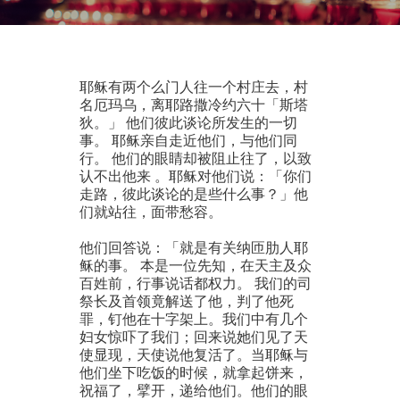
耶稣有两个么门人往一个村庄去，村
名厄玛乌，离耶路撒冷约六十「斯塔
狄。」 他们彼此谈论所发生的一切
事。 耶稣亲自走近他们，与他们同
行。 他们的眼睛却被阻止往了，以致
认不出他来 。耶稣对他们说：「你们
走路，彼此谈论的是些什么事？」他
们就站往，面带愁容。
他们回答说：「就是有关纳匝肋人耶
稣的事。 本是一位先知，在天主及众
百姓前，行事说话都权力。 我们的司
祭长及首领竟解送了他，判了他死
罪，钉他在十字架上。我们中有几个
妇女惊吓了我们；回来说她们见了天
使显现，天使说他复活了。当耶稣与
他们坐下吃饭的时候，就拿起饼来，
祝福了，擘开，递给他们。他们的眼