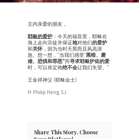
主内亲爱的朋友，
耶稣的爱护
：今天的福音里，耶稣在
海上走向宗徒并保证
祂
对他们
的
爱护
和
关怀
，因为当时天黑而且风高浪
急。想一想，“当我们感受“
黑暗、磨
难、恐惧和罪恶”
而
寻求耶稣护佑的爱
时，可以肯定祂
绝不会
让我们失望。”
王金祥神父 (耶稣会士)
Fr Philip Heng, S.J.
Share This Story, Choose