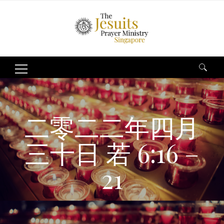
Search
for:
二零二二年四月
三十日 若 6:16 –
21