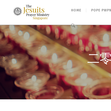
HOME
POPE PWP
Search
for:
二零