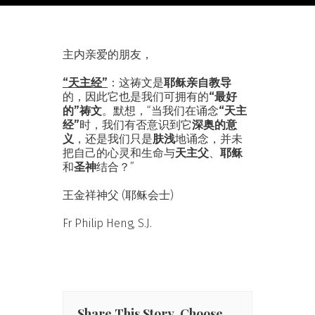
主内亲爱的朋友，
“天主经”
：这祷文是
耶稣亲自教导
的，因此它也是我们可拥有的
“最好
的”祷文
。默想，“当我们在诵念
“天主
经”
时，我们有否意识到它
深奥的意
义
，还是我们只是
肤浅
地诵念，并未
把自己的心灵和生命与
天主父
、
耶稣
和
圣神
结合？”
王金祥神父 (耶稣会士)
Fr Philip Heng, S.J.
Share This Story, Choose