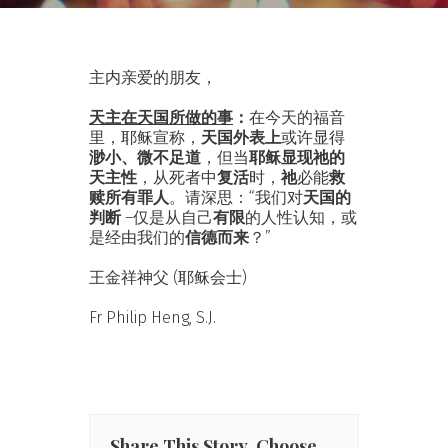
主内亲爱的朋友，
天主在天国所做的事
：
在今天的福音
里，耶稣宣称，
天国外表上
或许显得
渺小、微不足道
，但当
耶稣显现祂的
天主性
，从死者中
复活
时，
祂
必能
救
赎所有罪人
。请深思：“我们对
天国的
判断
–仅是从自己
有限
的人性认知，或
是经由我们的
信德而来
？”
王金祥神父 (耶稣会士)
Fr Philip Heng, S.J.
Share This Story, Choose