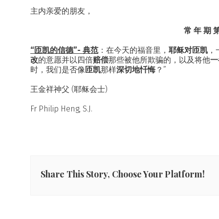
主内亲爱的朋友，
常 年 期 
“匝凯的信德”- 典范
：在今天的福音里，
耶稣对
匝凯
，
改
的意愿并以四倍
赔偿
那些被他所欺骗的，以及将他
一
时，我们是否像
匝凯
那样
深切地忏悔
？”
王金祥神父 (耶稣会士)
Fr Philip Heng, S.J.
Share This Story, Choose Your Platform!