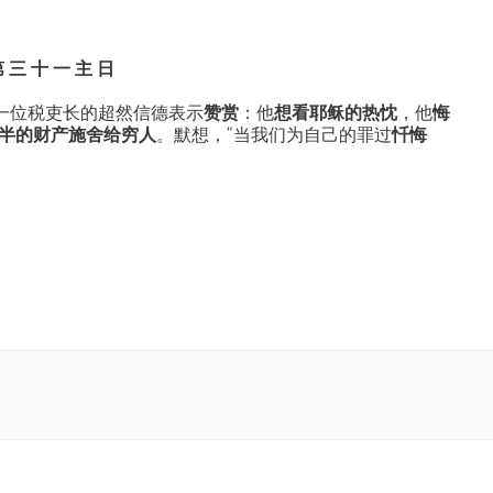
第 三 十 一 主 日
一位税吏长的超然信德表示
赞赏
：他
想看耶稣的热忱
，他
悔
半的财产施舍给穷人
。默想，“当我们为自己的罪过
忏悔