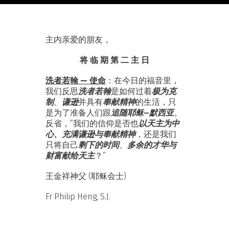
主内亲爱的朋友，
将 临 期 第 二 主 日
洗者若翰 — 使命
：在今日的福音里，
洗者若翰
极为克
我们反思
是如何过着
制
谦逊
奉献精神
、
并具有
的生活，只
追随耶稣–默西亚
是为了准备人们跟
。
以天主为中
反省，“我们的信仰是否也
心、充满谦逊与奉献精神
，还是我们
剩下的时间
多余的才华与
只将自己
、
财富献给天主
？”
王金祥神父 (耶稣会士)
Fr Philip Heng, S.J.