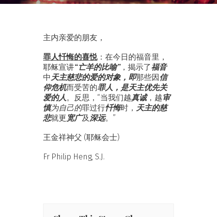
主内亲爱的朋友，
罪人忏悔的喜悦
：在今日的福音里，
“亡羊的比喻”
福音
耶稣宣讲
，揭示了
天主慈悲的爱的对象，即
信
中
那些因
仰危机
罪人，是天主优先关
而受苦的
爱的人
真诚
审
。反思，“当我们越
，越
慎
为自己的
忏悔
天主的慈
罪过行
时，
悲
宽广
深远
就更
及
。”
王金祥神父 (耶稣会士)
Fr Philip Heng, S.J.