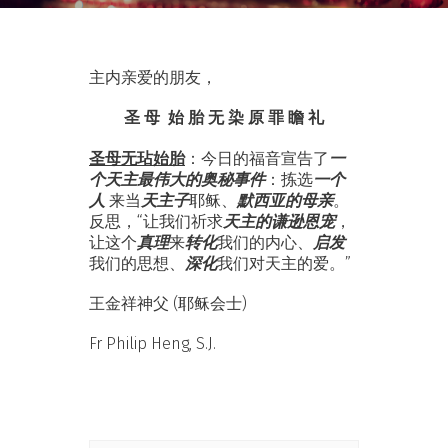
主内亲爱的朋友，
圣 母 始 胎 无 染 原 罪 瞻 礼
一
圣母无玷始胎
：今日的福音宣告了
个天主最伟大的奥秘事件
一个
：拣选
人
天主子
默西亚的母亲
来当
耶稣、
。
天主的谦逊恩宠
反思，“让我们祈求
，
真理
转化
启发
让这个
来
我们的内心、
深化
我们的思想、
我们对天主的爱。”
王金祥神父 (耶稣会士)
Fr Philip Heng, S.J.