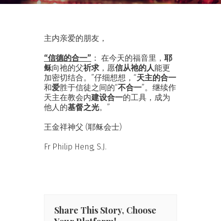
主内亲爱的朋友，
“信德的合一”
： 在今天的福音里，
耶
稣
向祂的父
祈求
，愿
信从祂的人
能更
加密切结合。”仔细想想，“
天主的合一
和
爱
胜于信徒之间的“
不合一
”。继续作
天主在教会内
建设合一
的工具，成为
他人的
基督之光
。”
王金祥神父 (耶稣会士)
Fr Philip Heng, S.J.
Share This Story, Choose