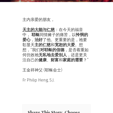
主内亲爱的朋友，
天主的大能与仁慈
：在今天的福音
中，
耶稣
同情瘫子的痛苦，以
怜悯的
爱心
，
治好
了他。更重要的是，祂要
彰显天
主的仁慈
和
宽恕的大爱
。想
想，“我们
对耶稣的信德
，是否着重如
何仿效祂
无私地去爱别人
，还是更关
注自己的
健康
、
财富
和
家庭的需要
？”
王金祥神父 (耶稣会士)
Fr Philip Heng, S.J.
Share This Story, Choose