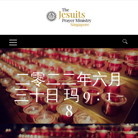
Search
for:
二零二二年六月
三十日 玛 9：1 –
8