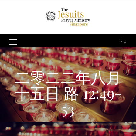
Search
for:
二零二二年八月
十五日 路 12:49-
53