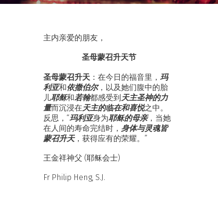
主内亲爱的朋友，
圣母蒙召升天节
玛
圣母蒙召升天
：在今日的福音里，
利亚
依撒伯尔
和
，以及她们腹中的胎
耶稣
若翰
天主圣神的力
儿
和
都感受到
量
天主的临在和喜悦
而沉浸在
之中。
玛利亚
耶稣的母亲
反思，“
身为
，当她
身体与灵魂皆
在人间的寿命完结时，
蒙召升天
，获得应有的荣耀。”
王金祥神父 (耶稣会士)
Fr Philip Heng, S.J.