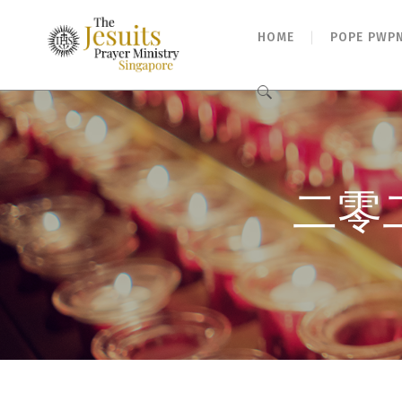
HOME
POPE PWP
Search
for:
二零二