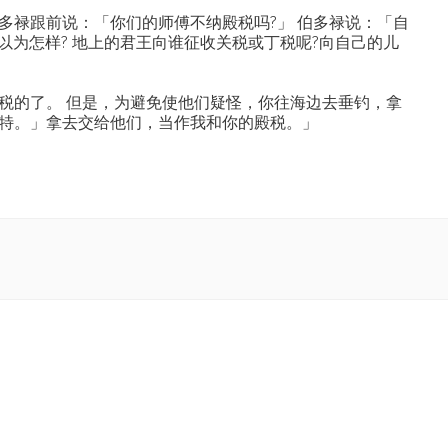
多禄跟前说：「你们的师傅不纳殿税吗?」 伯多禄说：「自
你以为怎样? 地上的君王向谁征收关税或丁税呢?向自己的儿
税的了。 但是，为避免使他们疑怪，你往海边去垂钓，拿
特。」拿去交给他们，当作我和你的殿税。」