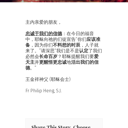
主内亲爱的朋友，
忠诚于我们的信德
：在今日的福音
中，耶稣向祂的们徒宣告“你们
应该准
备
，因为你们
不料想的时辰
，人子就
来了。”请深思“我们是不是
认定
了我们
必然会
长命百岁
？耶稣提醒我们要
爱
天主
并
更醒悟更忠诚
地
活出我们的信
德
。”
王金祥神父 (耶稣会士)
Fr Philip Heng, S.J.
Share This Story, Choose