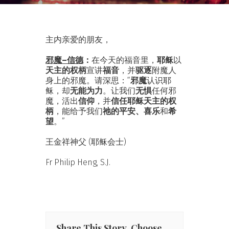
主内亲爱的朋友，
邪魔–信德
：
在今天的福音里，
耶稣
以
天主的权柄
宣讲
福音
，并
驱逐
附魔人
身上的邪魔。请深思：“
邪魔
认识耶
稣，却
无能为力
。让我们
无惧
任何邪
魔，活出
信仰
，并
信任耶稣天主的权
柄
，能给予我们
祂的平安、喜乐
和
希
望
。”
王金祥神父 (耶稣会士)
Fr Philip Heng, S.J.
Share This Story, Choose