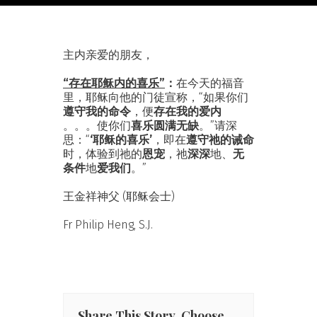
主内亲爱的朋友，
“存在耶稣内的喜乐”
：
在今天的福音
里，耶稣向他的门徒宣称，“如果你们
遵守我的命令
，便
存在我的爱内
。。。使你们
喜乐圆满无缺
。”请深
思：“
‘耶稣的喜乐’
，即在
遵守祂的诫命
时，体验到祂的
恩宠
，祂
深深
地、
无
条件
地
爱我们
。”
王金祥神父 (耶稣会士)
Fr Philip Heng, S.J.
Share This Story, Choose