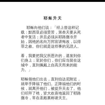
耶 稣 升 天
耶稣向他们说：「经上曾这样记
载：默西亚必须受苦，第叁天要从死
者中复活；并且必须从耶路撒冷开
始，因衪的名向万邦宣讲悔改，以得
罪之赦。你们就是这些事的见證人。
看，我要把我父所恩许的，遣发到你
们身上；至於你们，你们应当留在这
城中，直到佩戴上自高天而来的能
力。」
耶稣领他们出去，直到伯达尼附近，
就举手降福了他们。正降福他们的时
候，就离开他们，被提升天去了。他
们叩拜了衪，皆大欢喜地返回了耶路
撒冷，常在圣殿裏称谢天主。