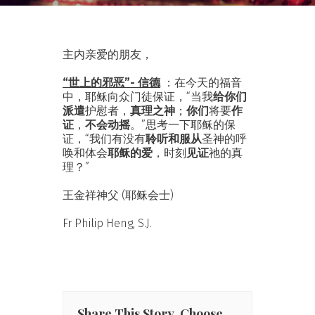
主内亲爱的朋友，
“世上的邪恶”- 信德
：在今天的福音
中，耶稣向众门徒保证，“当我
给你们
派遣
护慰者，
真理之神
；
你们
将要
作
证
，
不会动摇
。”思考一下耶稣的保
证，“我们有没有
聆听和服从
圣神的呼
唤和体会
耶稣的爱
，时刻
见证
祂的真
理？”
王金祥神父 (耶稣会士)
Fr Philip Heng, S.J.
Share This Story, Choose