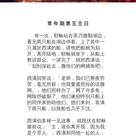
常 年 期 第 五 主 日
有一次，耶稣站在革乃撒勒湖边，
看见两只船在湖边停着。上了其中一
只属於西满的船，请他把船稍为划
开，离开陆地；耶稣就坐下，从船上
教训群众。一讲完了，就对西满说：
「划到深处去，撒你们的网捕鱼吧!」
西满回答说：「老师，我们已整夜劳
苦，毫无所获；但我要遵照你的话撒
网。」他们照样办了，网了许多鱼，
网险些破裂了。他们遂招呼别只船上
的同伴来协助他们。他们来到，装满
了两只船，以致船也几乎下沈。
西满伯多禄一见这事， 就跪伏在耶稣
膝前说：「主，请你离开我，因为我
是个罪人。」西满和同他一起的人，