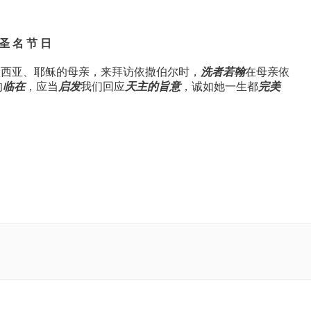
圣 名 节 日
洗者若翰
默西亚、耶稣的母亲，来拜访依撒伯尔时，
在母亲依
临在
启发
天主的旨意
完美
的
，应当
我们回应
，诚如她一生都