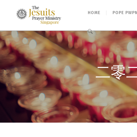
HOME
POPE PWP
Search
for:
二零二