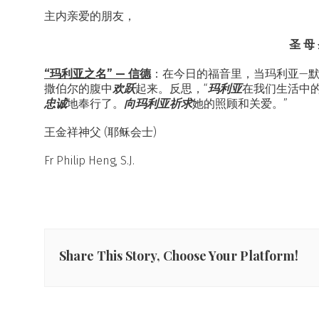
主内亲爱的朋友，
圣 母 
“玛利亚之名” — 信德
：在今日的福音里，当玛利亚—
欢跃
玛利亚
撒伯尔的腹中
起来。反思，“
在我们生活中
忠诚
向玛利亚
祈求
地奉行了。
她的照顾和关爱。”
王金祥神父 (耶稣会士)
Fr Philip Heng, S.J.
Share This Story, Choose Your Platform!