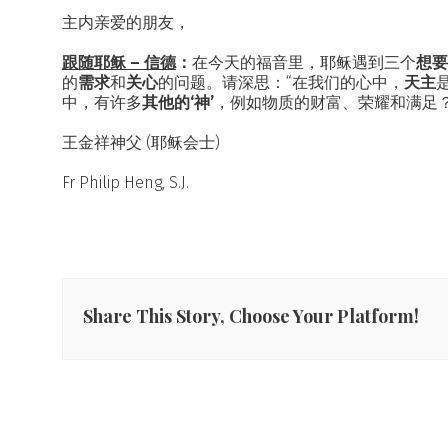
主内亲爱的朋友，
跟随耶稣 – 信德
：
在今天的福音里，耶稣遇到三个
想要
的
需求
和
关心
的问题。请深思：“在我们的心中，
天主
中，有许多
其他的‘神’
，例如物质的财富、荣耀和满足？
王金祥神父 (耶稣会士)
Fr Philip Heng, S.J.
Share This Story, Choose Your Platform!