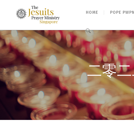
HOME
POPE PWP
Search
for:
二零二二