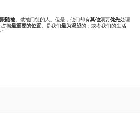
跟随祂
、做祂门徒的人。但是，他们却有
其他
须要
优先
处理
是占据
最重要的位置
、是我们
最为渴望
的，或者我们的生活
”