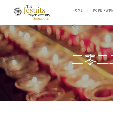
HOME
POPE PWP
Search
for:
二零二二