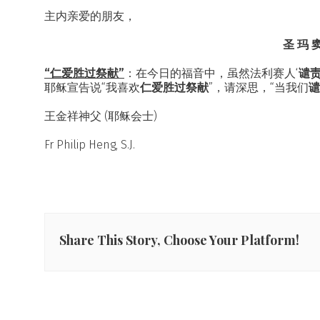
主内亲爱的朋友，
圣 玛 窦
“仁爱胜过祭献”
：在今日的福音中，虽然法利赛人‘
谴
耶稣宣告说“我喜欢
仁爱胜过祭献
”，请深思，“当我们
谴
王金祥神父 (耶稣会士)
Fr Philip Heng, S.J.
Share This Story, Choose Your Platform!