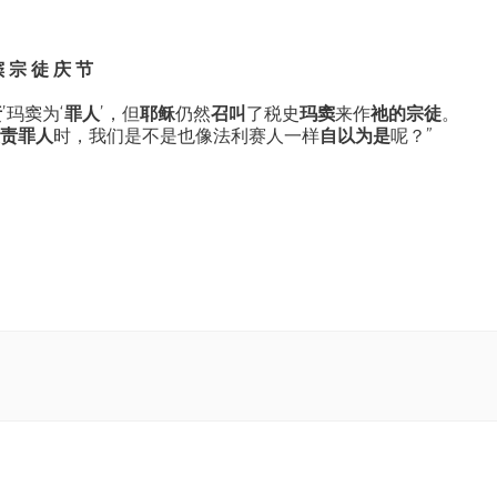
 宗 徒 庆 节
责
’玛窦为‘
罪人
’，但
耶稣
仍然
召叫
了税史
玛窦
来作
祂的宗徒
。
责罪人
时，我们是不是也像法利赛人一样
自以为是
呢？”