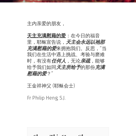
主内亲爱的朋友，
天主充满慰藉的爱
：在今日的福音
天主会永远以祂那
里，耶稣宣告说，
充满慰藉的爱
来拥抱我们。反思，“当
我们在生活中遇上挑战、考验与磨难
任何人
亲疏
时，有没有
，无论
，能够
天主所给予
充满
给予我们如同
的那份
慰藉的爱
？”
王金祥神父 (耶稣会士)
Fr Philip Heng, S.J.