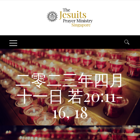
Search
for:
二零二三年四月
十一日 若20:11-
16, 18