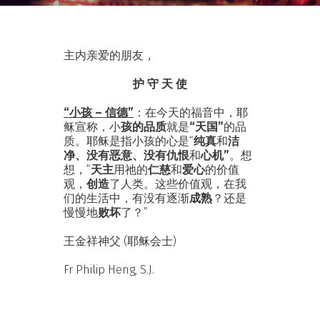
主内亲爱的朋友，
护 守 天 使
“小孩 – 信德”
：在今天的福音中，耶
稣宣称，小
孩的品质
就是
“天国”
的品
质。耶稣是指小孩的心是“
纯真
和
洁
净、没有恶意、没有仇恨
和
心机
”
。想
想，“
天主
用祂的
仁慈
和
爱心
的价值
观，
创造
了人类。这些价值观，在我
们的生活中，有没有逐渐
成熟
？还是
慢慢地
败坏
了？”
王金祥神父 (耶稣会士)
Fr Philip Heng, S.J.