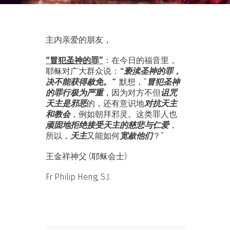
主内亲爱的朋友，
“冒犯圣神的罪”
：在今日的福音里，
“亵渎圣神的罪，
耶稣对广大群众说：
决不能获得赦免。”
冒犯圣神
默想，“
的罪行极为严重
诅咒
，因为对方不但
天主是邪恶
对抗天主
的，还有意识地
和教会
，例如朝拜邪灵。这类罪人也
顽固地拒绝接受天主的慈悲与仁爱
，
天主
宽赦他们
所以，
又能如何
？”
王金祥神父 (耶稣会士)
Fr Philip Heng, S.J.