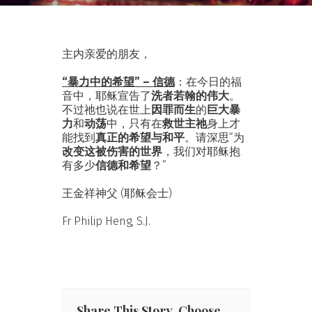
主内亲爱的朋友，
“暴力中的希望” – 信德
：在今日的福
音中，耶稣宣告了
洗者若翰的伟大
。
不过祂也说在世上
因罪而生
的
巨大暴
力
和
动荡
中，只有在
救世主祂
身上才
能找到
真正的希望与和平
。请深思“为
改变这被伤害的世界
，我们对耶稣抱
有多少
信德和希望
？”
王金祥神父 (耶稣会士)
Fr Philip Heng, S.J.
Share This Story, Choose