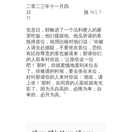
二零二三年十一月四
日 路 14:1, 7-
11
安息日，耶稣进了一个法利赛人的家
里吃饭；他们窥探他。他见所请的客
拣择首位，就用比喻对他们说：“你被
人请去赴婚筵，不要坐在首位，恐怕
有比你尊贵的客也被请来；那请你们
的人前来对你说：‘让座给这一位
吧！’那时，你就羞愧地退到末位去
了。你被请的时候，要去坐在末位，
好叫那请你的人来对你说：‘朋友，请
上坐！’那时，在同席的人面前就有光
彩了。因为凡自高的，必降为卑；自
卑的，必升为高。”