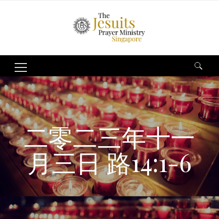
Search
for:
二零二三年十一
月三日 路14:1-6