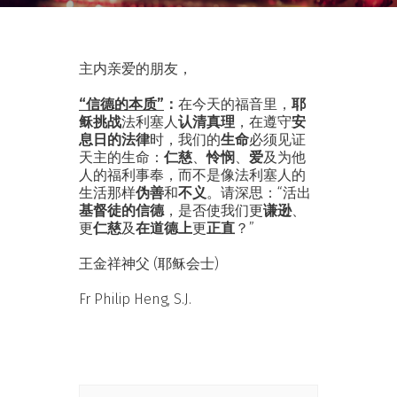
主内亲爱的朋友，
“信德的本质”
：
在今天的福音里，
耶
稣挑战
法利塞人
认清真理
，在遵守
安
息日的法律
时，我们的
生命
必须见证
天主的生命：
仁慈
、
怜悯
、
爱
及为他
人的福利事奉，而不是像法利塞人的
生活那样
伪善
和
不义
。请深思：“活出
基督徒的信德
，是否使我们更
谦逊
、
更
仁慈
及
在道德上
更
正直
？”
王金祥神父 (耶稣会士)
Fr Philip Heng, S.J.