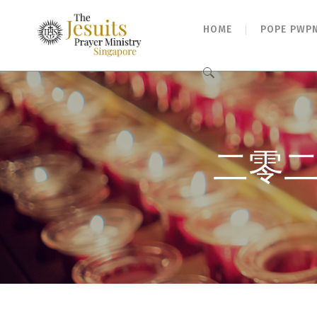
HOME
POPE PWP
Search
for:
二零二