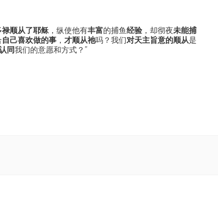
多禄顺从了耶稣
，纵使他有
丰富
的捕鱼
经验
，却彻夜
未能捕
合
自己喜欢做的事
，
才顺从祂
吗？我们
对天主旨意的顺从
是
认同
我们的意愿和方式？”