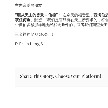
主内亲爱的朋友，
“顺从天主的旨意 – 信德”
： 在今天的福音里，
西满伯
获任何鱼
。默想，“我们是否只有在天主所要求的，符
否像伯多禄那样地
无私
和
无条件
的，或者我们期望
天主
王金祥神父 (耶稣会士)
Fr Philip Heng, S.J.
Share This Story, Choose Your Platform!