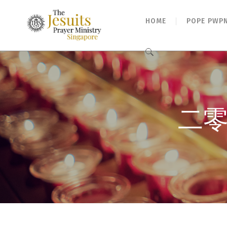
HOME
POPE PWP
Search
for:
二零