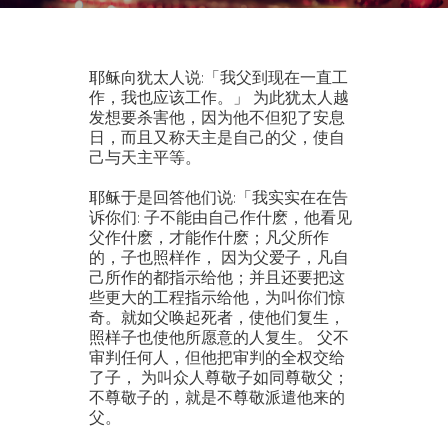
耶稣向犹太人说:「我父到现在一直工
作，我也应该工作。」 为此犹太人越
发想要杀害他，因为他不但犯了安息
日，而且又称天主是自己的父，使自
己与天主平等。
耶稣于是回答他们说:「我实实在在告
诉你们: 子不能由自己作什麽，他看见
父作什麽，才能作什麽；凡父所作
的，子也照样作， 因为父爱子，凡自
己所作的都指示给他；并且还要把这
些更大的工程指示给他，为叫你们惊
奇。就如父唤起死者，使他们复生，
照样子也使他所愿意的人复生。 父不
审判任何人，但他把审判的全权交给
了子， 为叫众人尊敬子如同尊敬父；
不尊敬子的，就是不尊敬派遣他来的
父。