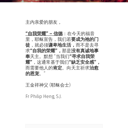
主内亲爱的朋友，
“自我荣耀” – 信德
：在今天的福音
里，耶稣宣告，我们若
要成为祂的门
徒
，就必须
谦卑地生活，
而不是去寻
求
“自我的荣耀”，
那是
没有真诚地事
奉
天主。默想 “当我们
“寻求自我荣
耀”
，这通常基于我们
“缺乏安全感”，
而需要他人的
肯定
。向天主祈求
治愈
的恩宠
。”
王金祥神父 (耶稣会士)
Fr Philip Heng, S.J.