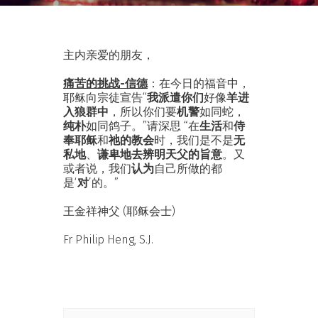
主内亲爱的朋友，
痛苦的挑战-信德
：在今日的福音中，
耶稣向宗徒宣告“
我派遣你们
好像
羊进
入狼群中
，所以你们要
机警
如同蛇，
纯朴
如同鸽子。”请深思 “在
生活
和
侍
奉耶稣
和
祂的教会
时，我们是不是
无
私地
、
谦卑地去辨明天父的旨意
。又
或者说，我们
认为
自己所做的都
是‘
对
’的。”
王金祥神父 (耶稣会士)
Fr Philip Heng, S.J.