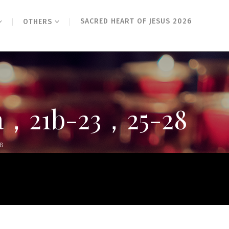
SACRED HEART OF JESUS 2026
OTHERS
1b-23，25-28
8