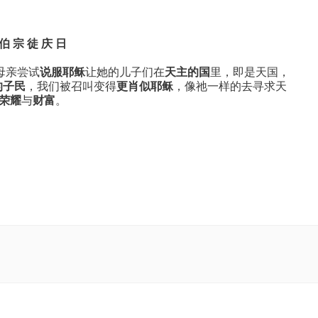
 伯 宗 徒 庆 日
母亲尝试
说服耶稣
让她的儿子们在
天主的国
里，即是天国，
的子民
，我们被召叫变得
更肖似耶稣
，像祂一样的去寻求天
荣耀
与
财富
。