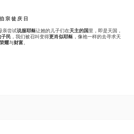
 伯 宗 徒 庆 日
母亲尝试
说服耶稣
让她的儿子们在
天主的国
里，即是天国，
的子民
，我们被召叫变得
更肖似耶稣
，像祂一样的去寻求天
荣耀
与
财富
。