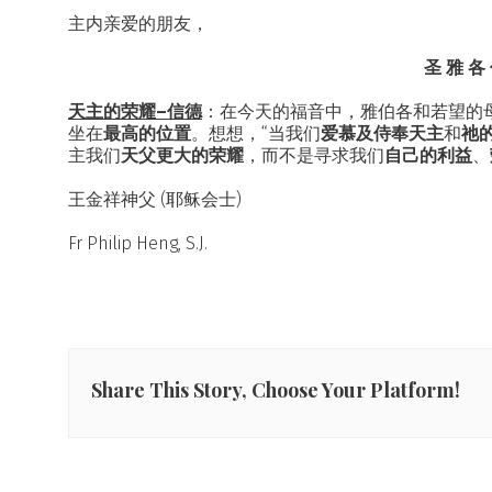
主内亲爱的朋友，
圣 雅 各
天主的荣耀–信德
：在今天的福音中，雅伯各和若望的
坐在
最高的位置
。想想，“当我们
爱慕及侍奉天主
和
祂
主我们
天父更大的荣耀
，而不是寻求我们
自己的利益
、
王金祥神父 (耶稣会士)
Fr Philip Heng, S.J.
Share This Story, Choose Your Platform!