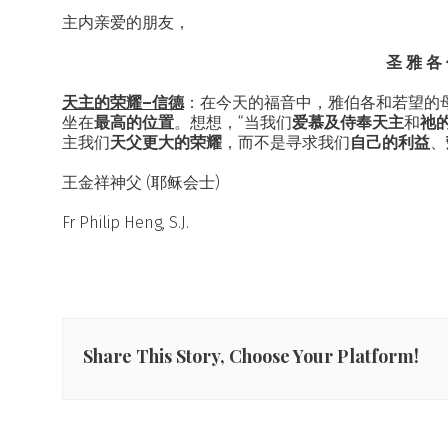
主内亲爱的朋友，
圣 雅 各
天主的荣耀–信德
：在今天的福音中，雅伯各和若望的
坐在
最高的位置
。想想，“当我们
爱慕及侍奉天主
和
祂
主我们
天父更大的荣耀
，而不是寻求我们
自己的利益
、
王金祥神父 (耶稣会士)
Fr Philip Heng, S.J.
Share This Story, Choose Your Platform!