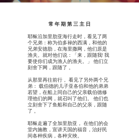
常 年 期
第 三 主 日
耶稣沿加里肋亚海行走时，看见了两
个兄弟：称为伯多禄的西满，和他的
兄弟安德肋，在海里撒网，他们原是
渔夫。就对他们说：「来，跟随我! 我
要使你们成为渔人的渔夫。」 他们立
刻舍下网，跟随了 。
从那里再往前行， 看见了另外两个兄
弟： 载伯德的儿子亚各伯和他的弟弟
若望，在船上同自己的父亲载伯德修
理他们的网，就召叫了他们。 他们也
立刻舍下了鱼船和自己的父亲，跟随
了 。
耶稣走遍了全加里肋亚， 在他们的会
堂内施教，宣讲天国的福音，治好民
间各种疾病，各种灾殃。