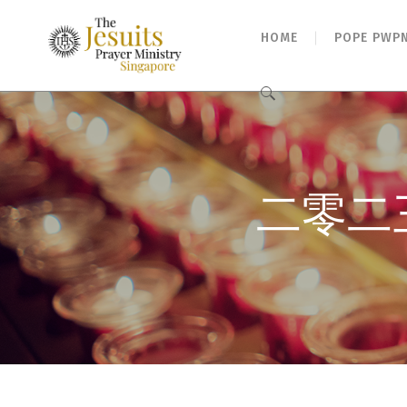
HOME
POPE PWP
Search
for:
二零二三