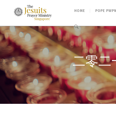
HOME
POPE PWP
Search
for:
二零二一