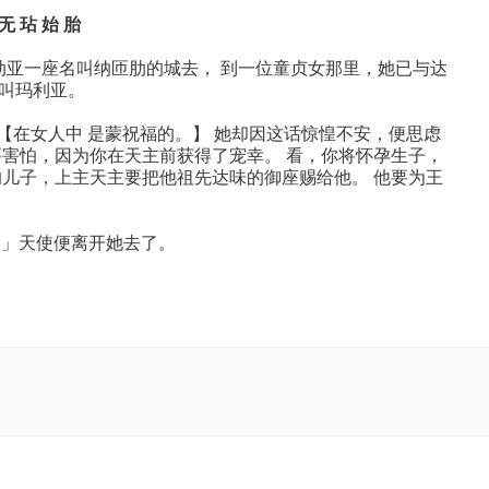
无 玷 始 胎
亚一座名叫纳匝肋的城去， 到一位童贞女那里，她已与达
叫玛利亚。
」【在女人中 是蒙祝福的。】 她却因这话惊惶不安，便思虑
要害怕，因为你在天主前获得了宠幸。 看，你将怀孕生子，
的儿子，上主天主要把他祖先达味的御座赐给他。 他要为王
!」天使便离开她去了。