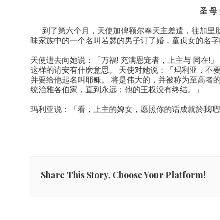
圣 母 
到了第六个月，天使加俾额尔奉天主差遣，往加里肋
味家族中的一个名叫若瑟的男子订了婚，童贞女的名字
天使进去向她说：「万福! 充满恩宠者，上主与 同在!
这样的请安有什麽意思。 天使对她说：「玛利亚，不
并要给他起名叫耶稣。 将是伟大的，并被称为至高者
统治雅各伯家，直到永远；他的王权没有终结。」
玛利亚说：「看，上主的婢女，愿照你的话成就於我吧
Share This Story, Choose Your Platform!