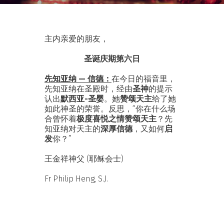
主内亲爱的朋友，
圣诞庆期第六日
先知亚纳 — 信德：
在今日的福音里，
先知亚纳在圣殿时，经由
圣神
的提示
认出
默西亚
-圣婴
。她
赞颂天主
给了她
如此神圣的荣誉。反思，“你在什么场
合曾怀着
极度喜悦之情赞颂天主
？先
知亚纳对天主的
深厚信德
，又如何
启
发
你？”
王金祥神父 (耶稣会士)
Fr Philip Heng, S.J.