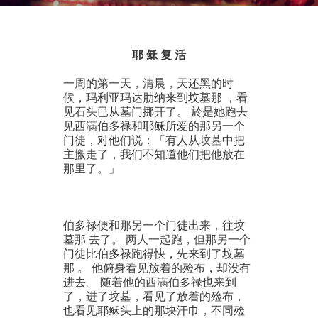
耶
稣
复
活
一周的第一天，清晨，天还黑的时
候，玛利亚玛达肋纳来到坟墓那 ，看
见石头已从墓门挪开了。 於是她跑去
见西满伯多禄和耶稣所爱的那另一个
门徒，对他们说：「有人从坟墓中把
主搬走了，我们不知道他们把他放在
那里了。」
伯多禄便和那另一个门徒出来，往坟
墓那 去了。 两人一起跑，但那另一个
门徒比伯多禄跑得快，先来到了坟墓
那 。 他俯身看见放着的殓布，却没有
进去。 随着他的西满伯多禄也来到
了，进了坟墓，看见了放着的殓布，
也看见耶稣头上的那块汗巾，不同殓