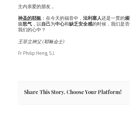
主内亲爱的朋友，
神圣的耶稣
：在今天的福音中，
法利塞人
还是一贯的
顽
腹
怒气
，以
自己
为
中心
和
缺乏安全感
的时候，我们是否
我们的心中？
王菲立神父 (耶稣会士)
Fr Philip Heng, S.J.
Share This Story, Choose Your Platform!