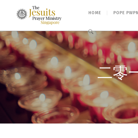
HOME
POPE PWP
Search
for:
二零一