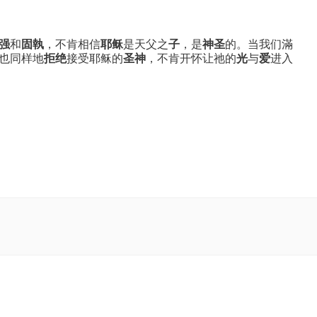
强
和
固執
，不肯相信
耶稣
是天父之
子
，是
神圣
的。当我们滿
也同样地
拒绝
接受耶稣的
圣神
，不肯开怀让祂的
光
与
爱
进入