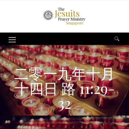
Search
for:
二零一九年十月
十四日 路 11:29-
32