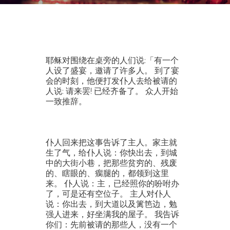
耶稣对围绕在桌旁的人们说:「有一个
人设了盛宴，邀请了许多人。 到了宴
会的时刻，他便打发仆人去给被请的
人说: 请来罢! 已经齐备了。 众人开始
一致推辞。
仆人回来把这事告诉了主人。家主就
生了气，给仆人说：你快出去，到城
中的大街小巷，把那些贫穷的、残废
的、瞎眼的、瘸腿的，都领到这里
来。 仆人说：主，已经照你的吩咐办
了，可是还有空位子。 主人对仆人
说：你出去，到大道以及篱笆边，勉
强人进来，好坐满我的屋子。 我告诉
你们：先前被请的那些人，没有一个