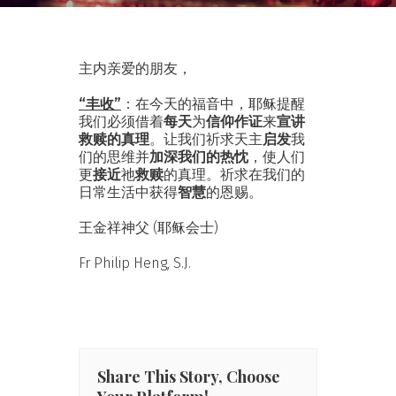
主内亲爱的朋友，
“丰收”
：在今天的福音中，耶稣提醒
我们必须借着
每天
为
信仰作证
来
宣讲
救赎的真理
。让我们祈求天主
启发
我
们的思维并
加深我们的热忱
，使人们
更
接近
祂
救赎
的真理。祈求在我们的
日常生活中获得
智慧
的恩赐。
王金祥神父 (耶稣会士)
Fr Philip Heng, S.J.
Share This Story, Choose