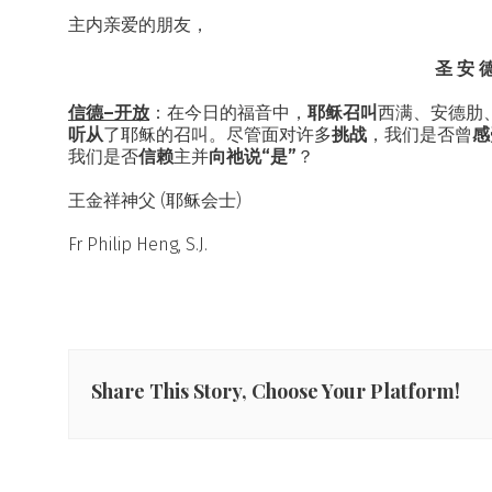
主内亲爱的朋友，
圣 安 德
信德–开放
：在今日的福音中，
耶稣召叫
西满、安德肋
听从
了耶稣的召叫。尽管面对许多
挑战
，我们是否曾
感
我们是否
信赖
主并
向祂说“是”
？
王金祥神父 (耶稣会士)
Fr Philip Heng, S.J.
Share This Story, Choose Your Platform!