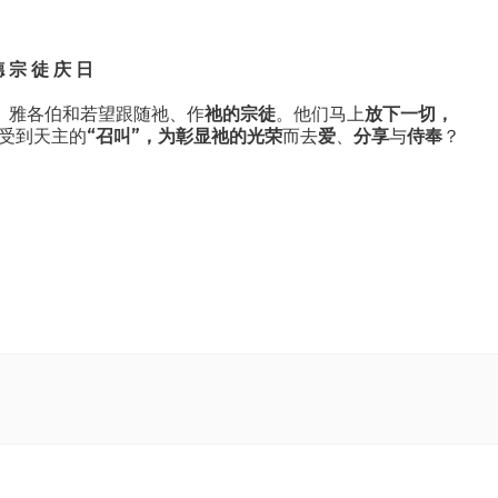
 宗 徒 庆 日
、雅各伯和若望跟随祂、作
祂的宗徒
。他们马上
放下一切，
受到天主的
“召叫”，为彰显祂的光荣
而去
爱
、
分享
与
侍奉
？