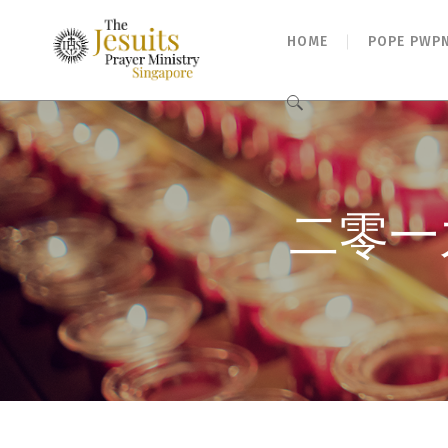
HOME
POPE PWP
Search
for:
二零一九