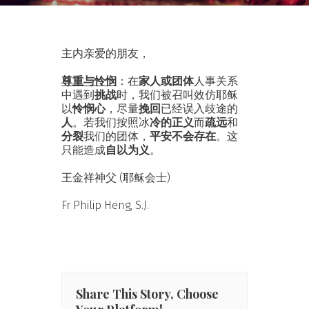
主内亲爱的朋友，
尊重与怜悯
：在
家人或团体
人事关系
中遇到
挑战
时，我们被召叫效仿耶稣
以
怜悯心
，尽量
挽回
已经误入歧途的
人
。若我们按照冰
冷的正义
而
疏远
和
分裂
我们的团体，
平安不会存在
。这
只能造成
自以为义
。
王金祥神父 (耶稣会士)
Fr Philip Heng, S.J.
Share This Story, Choose