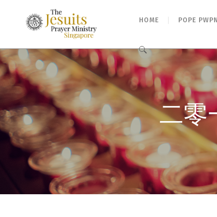
HOME
POPE PWP
Search
for:
二零一