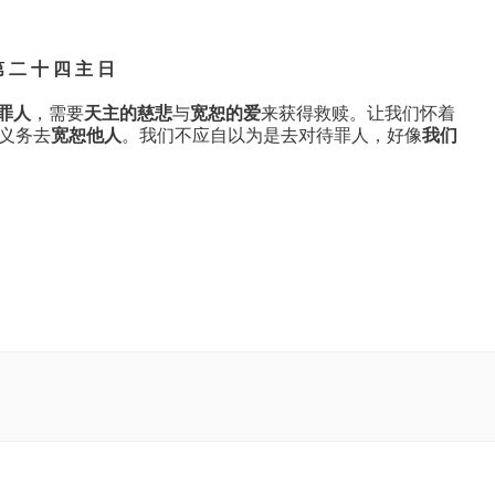
第 二 十 四 主 日
罪人
，需要
天主的慈悲
与
宽恕的爱
来获得救赎。让我们怀着
义务去
宽恕他人
。我们不应自以为是去对待罪人，好像
我们