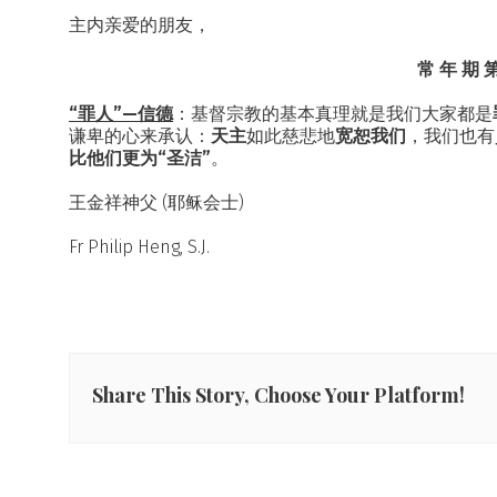
主内亲爱的朋友，
常 年 期 
“罪人”—信德
：基督宗教的基本真理就是我们大家都是
谦卑的心来承认：
天主
如此慈悲地
宽恕我们
，我们也有
比他们更为
“圣洁”
。
王金祥神父 (耶稣会士)
Fr Philip Heng, S.J.
Share This Story, Choose Your Platform!