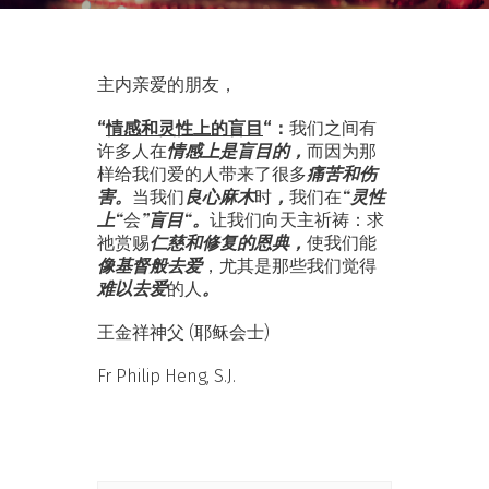
主内亲爱的朋友，
“
情感和灵性上的盲目
“：
我们之间有
情感上是盲目的，
许多人在
而因为那
痛苦和伤
样给我们爱的人带来了很多
害。
良心麻木
，
“灵性
当我们
时
我们在
上“
”盲目
“。
会
让我们向天主祈祷：求
仁慈和修复的恩典，
祂赏赐
使我们能
像基督般去爱
，尤其是那些我们觉得
难以去爱
。
的人
王金祥神父 (耶稣会士)
Fr Philip Heng, S.J.