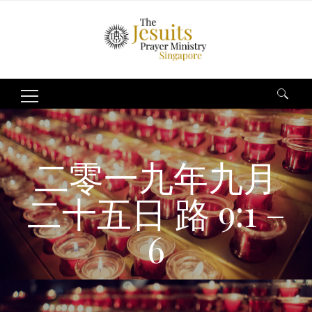
Search
for:
二零一九年九月
二十五日 路 9:1 –
6