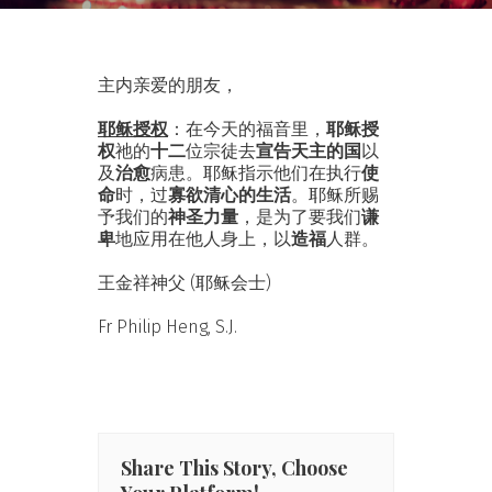
主内亲爱的朋友，
耶稣授权
：在今天的福音里，
耶稣授
权
祂的
十二
位宗徒去
宣告天主的国
以
及
治愈
病患。耶稣指示他们在执行
使
命
时，过
寡欲清心的生活
。耶稣所赐
予我们的
神圣力量
，是为了要我们
谦
卑
地应用在他人身上，以
造福
人群。
王金祥神父 (耶稣会士)
Fr Philip Heng, S.J.
Share This Story, Choose